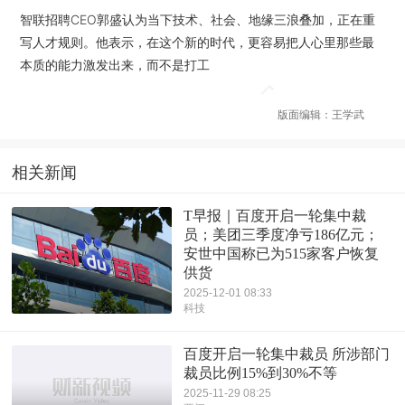
智联招聘CEO郭盛认为当下技术、社会、地缘三浪叠加，正在重
写人才规则。他表示，在这个新的时代，更容易把人心里那些最
本质的能力激发出来，而不是打工
版面编辑：王学武
相关新闻
T早报｜百度开启一轮集中裁
员；美团三季度净亏186亿元；
安世中国称已为515家客户恢复
供货
2025-12-01 08:33
科技
百度开启一轮集中裁员 所涉部门
裁员比例15%到30%不等
2025-11-29 08:25