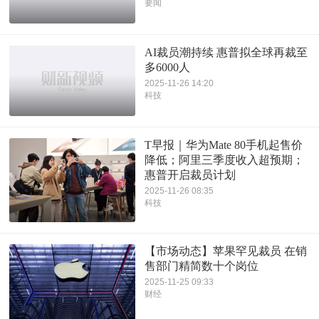
要闻
AI裁员潮持续 惠普拟全球再裁至
多6000人
2025-11-26 14:20
科技
T早报｜华为Mate 80手机起售价
降低；阿里三季度收入超预期；
惠普开启裁员计划
2025-11-26 08:35
科技
【市场动态】苹果罕见裁员 在销
售部门精简数十个岗位
2025-11-25 09:33
财经