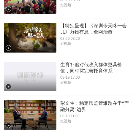
短视频
【特别呈现】《深圳今天眯一会
儿》万物有息，全网治愈
08-26 08:26
短视频
生育补贴对低收入群体更具价
值，同时需完善托育体系
08-19 17:00
短视频
彭文生：稳定币监管难题在于“产
融分离”边界
08-19 11:00
短视频