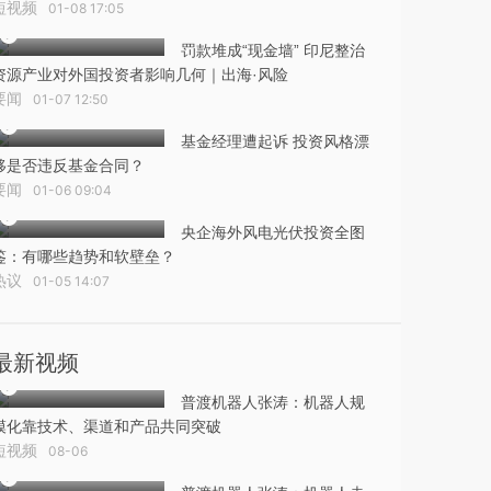
短视频
01-08 17:05
罚款堆成“现金墙” 印尼整治
资源产业对外国投资者影响几何｜出海·风险
要闻
01-07 12:50
基金经理遭起诉 投资风格漂
移是否违反基金合同？
要闻
01-06 09:04
央企海外风电光伏投资全图
鉴：有哪些趋势和软壁垒？
热议
01-05 14:07
最新视频
普渡机器人张涛：机器人规
模化靠技术、渠道和产品共同突破
短视频
08-06