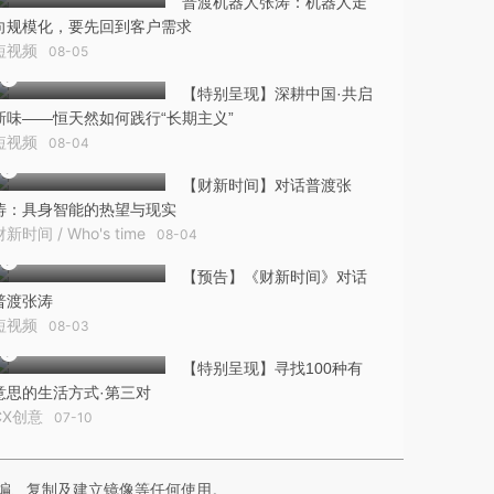
普渡机器人张涛：机器人走
向规模化，要先回到客户需求
短视频
08-05
【特别呈现】深耕中国·共启
新味——恒天然如何践行“长期主义”
短视频
08-04
【财新时间】对话普渡张
涛：具身智能的热望与现实
财新时间 / Who's time
08-04
【预告】《财新时间》对话
普渡张涛
短视频
08-03
【特别呈现】寻找100种有
意思的生活方式·第三对
CX创意
07-10
编、复制及建立镜像等任何使用。