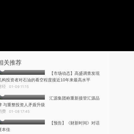
相关推荐
【市场动态】高盛调查发现
机构投资者对石油的看空程度接近10年来最高水平
财经
01-09 11:15
汇源集团称重新接管汇源品
牌 与重整投资人矛盾升级
消费
01-08 17:45
【预告】《财新时间》对话
夏本佳