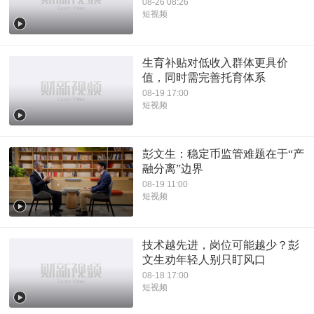
08-26 08:26
短视频
生育补贴对低收入群体更具价
值，同时需完善托育体系
08-19 17:00
短视频
彭文生：稳定币监管难题在于“产
融分离”边界
08-19 11:00
短视频
技术越先进，岗位可能越少？彭
文生劝年轻人别只盯风口
08-18 17:00
短视频