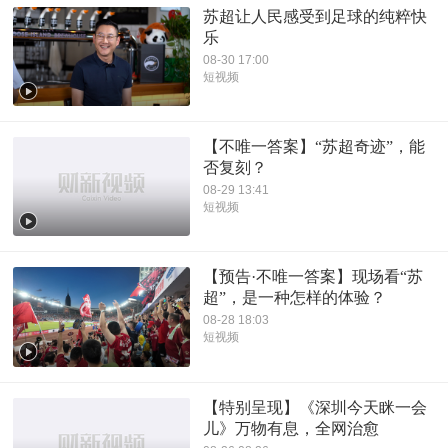
苏超让人民感受到足球的纯粹快
乐
08-30 17:00
短视频
【不唯一答案】“苏超奇迹”，能
否复刻？
08-29 13:41
短视频
【预告·不唯一答案】现场看“苏
超”，是一种怎样的体验？
08-28 18:03
短视频
【特别呈现】《深圳今天眯一会
儿》万物有息，全网治愈