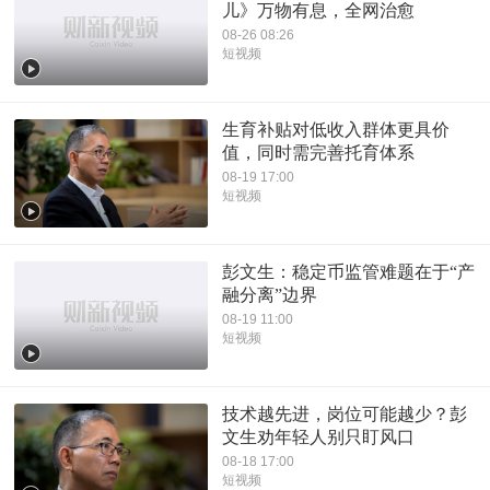
儿》万物有息，全网治愈
08-26 08:26
短视频
生育补贴对低收入群体更具价
值，同时需完善托育体系
08-19 17:00
短视频
彭文生：稳定币监管难题在于“产
融分离”边界
08-19 11:00
短视频
技术越先进，岗位可能越少？彭
文生劝年轻人别只盯风口
08-18 17:00
短视频