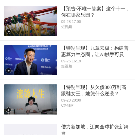
【预告·不唯一答案】这个十一，
你在哪家乐园？
09-28 17:00
短视频
【特别呈现】九章云极：构建普
惠算力生态圈，让AI触手可及
09-25 16:19
短视频
【特别呈现】从欠债300万到高
跟鞋女王，她凭什么逆袭？
09-20 20:00
CX创意
借力新加坡，迈向全球扩张新舞
台