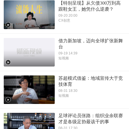
【特别呈现】从欠债300万到高
跟鞋女王，她凭什么逆袭？
09-20 20:00
CX创意
借力新加坡，迈向全球扩张新舞
台
09-19 14:39
短视频
苏超模式借鉴：地域宣传大于竞
技体育
08-31 18:30
短视频
足球评论员张路：组织业余联赛
才是各级足协最该干的事
08-31 17:30