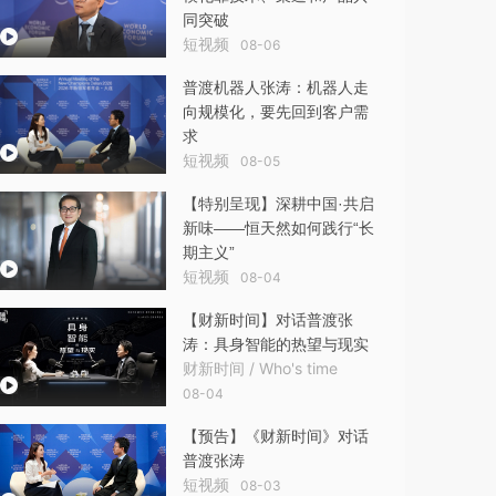
同突破
短视频
08-06
普渡机器人张涛：机器人走
向规模化，要先回到客户需
求
短视频
08-05
【特别呈现】深耕中国·共启
新味——恒天然如何践行“长
期主义”
短视频
08-04
【财新时间】对话普渡张
涛：具身智能的热望与现实
财新时间 / Who's time
08-04
【预告】《财新时间》对话
普渡张涛
短视频
08-03