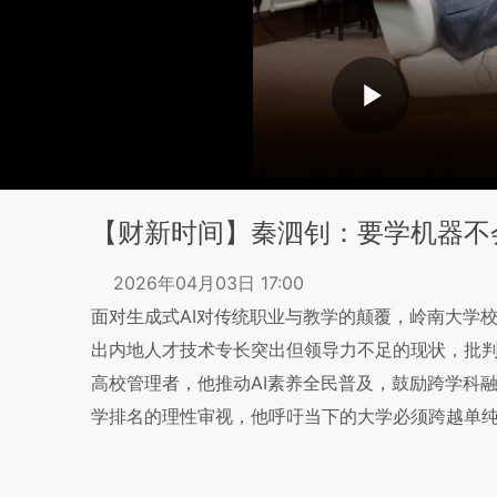
【财新时间】秦泗钊：要学机器不
2026年04月03日 17:00
面对生成式AI对传统职业与教学的颠覆，岭南大学
出内地人才技术专长突出但领导力不足的现状，批
高校管理者，他推动AI素养全民普及，鼓励跨学科
学排名的理性审视，他呼吁当下的大学必须跨越单纯的