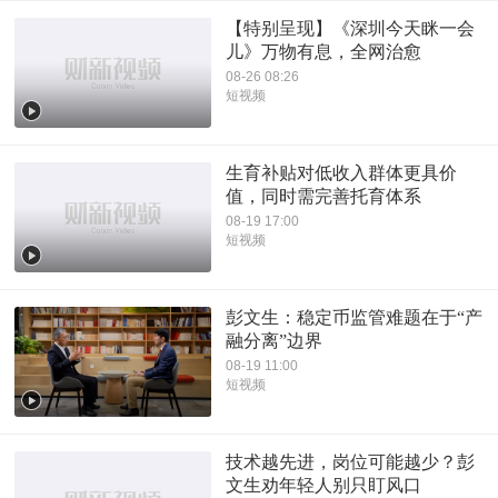
【特别呈现】《深圳今天眯一会
儿》万物有息，全网治愈
08-26 08:26
短视频
生育补贴对低收入群体更具价
值，同时需完善托育体系
08-19 17:00
短视频
彭文生：稳定币监管难题在于“产
融分离”边界
08-19 11:00
短视频
技术越先进，岗位可能越少？彭
文生劝年轻人别只盯风口