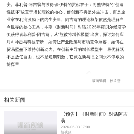
变。菲利普·阿吉翁与彼得·豪伊特的贡献在于：将熊彼特的"创造
性破坏"放置于增长理论的核心，使创新不再是外生冲击，而是企
业家在利润激励下的内生变量。阿吉翁的理论框架依然是理解当
今世界的核心工具，本期《财新时间》对话2025年诺贝尔经济学
奖获得者菲利普·阿吉翁，从“熊彼特增长模型”出发，探讨如何应
对AI冲击与科技垄断，如何让产业政策与市场竞争兼容，如何在
贸易壁垒下维持创新动力。在创新主导的增长模型中，最优解既
不是放任自由，也不是短期刺激，它藏在新与旧之间永不停歇的
博弈里
版面编辑：孙孟雪
相关新闻
【预告】《财新时间》对话阿吉
翁
2026-06-03 17:00
短视频