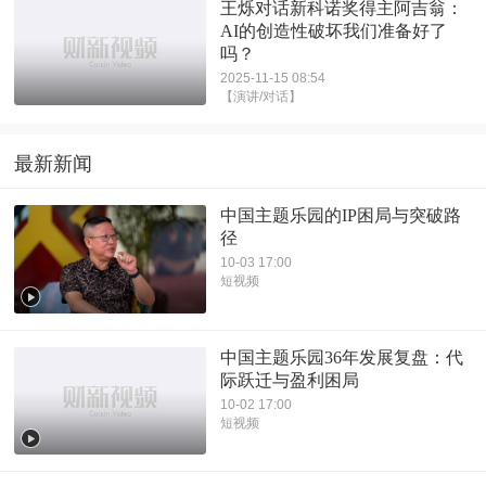
王烁对话新科诺奖得主阿吉翁：
AI的创造性破坏我们准备好了
吗？
2025-11-15 08:54
【演讲/对话】
最新新闻
中国主题乐园的IP困局与突破路
径
10-03 17:00
短视频
中国主题乐园36年发展复盘：代
际跃迁与盈利困局
10-02 17:00
短视频