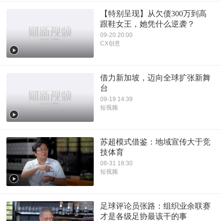
【特别呈现】从欠债300万到高
跟鞋女王，她凭什么逆袭？
09-20 20:00
CX创意
借力新加坡，迈向全球扩张新舞
台
09-19 14:39
短视频
苏超模式借鉴：地域宣传大于竞
技体育
08-31 18:30
短视频
足球评论员张路：组织业余联赛
才是各级足协最该干的事