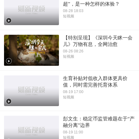
超”，是一种怎样的体验？
08-28 18:03
短视频
【特别呈现】《深圳今天眯一会
儿》万物有息，全网治愈
08-26 08:26
短视频
生育补贴对低收入群体更具价
值，同时需完善托育体系
08-19 17:00
短视频
彭文生：稳定币监管难题在于“产
融分离”边界
08-19 11:00
短视频