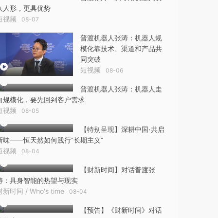
入人形，更具优势
短视频
08-07
普渡机器人张涛：机器人规
模化靠技术、渠道和产品共
同突破
短视频
08-06
普渡机器人张涛：机器人走
向规模化，要先回到客户需求
短视频
08-05
【特别呈现】深耕中国·共启
新味——恒天然如何践行“长期主义”
短视频
08-04
【财新时间】对话普渡张
涛：具身智能的热望与现实
财新时间 / Who's time
08-04
【预告】《财新时间》对话