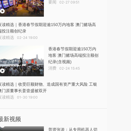
要闻
02-27 09:51
夜读精选｜香港春节假期迎逾150万内地客 澳门赌场高
端投注额创纪录
夜读精选
02-24 19:00
香港春节假期迎逾150万内
地客 澳门赌场高端投注额创
纪录(含视频)
消费
02-24 15:45
夜读精选｜收受巨额财物、造成国有资产重大风险 工银
澳门原董事长姜壹盛被双开
夜读精选
01-30 19:00
最新视频
普渡张涛：从专用机器人切