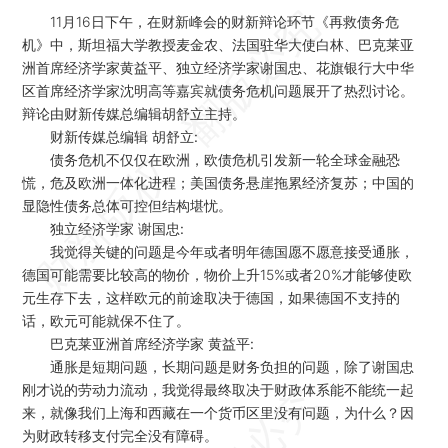
11月16日下午，在财新峰会的财新辩论环节《再救债务危
机》中，斯坦福大学教授麦金农、法国驻华大使白林、巴克莱亚
洲首席经济学家黄益平、独立经济学家谢国忠、花旗银行大中华
区首席经济学家沈明高等嘉宾就债务危机问题展开了热烈讨论。
辩论由财新传媒总编辑胡舒立主持。
财新传媒总编辑 胡舒立:
债务危机不仅仅在欧洲，欧债危机引发新一轮全球金融恐
慌，危及欧洲一体化进程；美国债务悬崖拖累经济复苏；中国的
显隐性债务总体可控但结构堪忧。
独立经济学家 谢国忠:
我觉得关键的问题是今年或者明年德国愿不愿意接受通胀，
德国可能需要比较高的物价，物价上升15%或者20%才能够使欧
元生存下去，这样欧元的前途取决于德国，如果德国不支持的
话，欧元可能就保不住了。
巴克莱亚洲首席经济学家 黄益平:
通胀是短期问题，长期问题是财务负担的问题，除了谢国忠
刚才说的劳动力流动，我觉得最终取决于财政体系能不能统一起
来，就像我们上海和西藏在一个货币区里没有问题，为什么？因
为财政转移支付完全没有障碍。