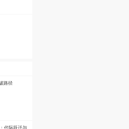
破路径
盘：代际跃迁与