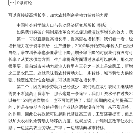
0
条评论
可以直接提高增长率，加大农村剩余劳动力转移的力度
中国社会科学院人口与劳动经济研究所所长 蔡昉:
如果我们突破户籍制度改革会怎么促进经济效率增长的效力，我
第一，可以直接提高增长率，提高潜在增长率。我们看一看，经
增长能力在于资本供给，生产进步，2000年开始劳动年龄人口已经
自然，潜在增长率也会显著往下降。增长率下降的时候我们有没有可
长率？从要求供给方面，生产率提高方面通过改革可以解决。那么农
很重要，目前城市劳动力就业人数里有三分之一以上是农民工，新增
之二是农民工。这就意味着农村劳动力进一步转移，城市劳动力供给
强，稳定性充分性会增加，可以提高潜在增长率。
第二个，因为剩余劳动力已经减少，我们现在吸引农民工继续转
需要不断提高工资水平，那么这是一条途径，我们工资水平在过去20
以每年15%的速度增长，也不可能再快了，我们长期的稳定的提高工
的，但是在短期内会使得我们产业结合调整没有时间，来不及调整，
的作用。因此公共政策可以起到代替提高工资，工资还要提高，但是
以加大农村剩余劳动力转移的力度。也就是说，户籍制度改革让农民
励，一边提高农业劳动生产率，一边继续向城市转移。