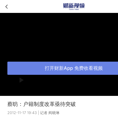
打开财新App 免费收看视频
蔡昉：户籍制度改革亟待突破
2012-11-17 19:43
|
记者 阎晓琳