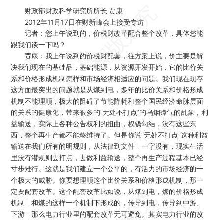
财政部财政科学研究所所长 贾康
2012年11月17日在财新峰会上接受专访
记者：
您上午说到的，价税财改革配合整个改革，具体您能
跟我们谈一下吗？
贾康：
我上午说到的价税财配套，往方案上说，价主要是解
决我们现在的基础品，基础能源，从资源开发开始，它的比价关
系和价格形成机制怎样和市场经济相适应的问题。我们现在现存
这方面最突出的问题就是从煤到电，多年的比价关系和价格形成
机制不能理顺，极大的阻碍了节能降耗和整个国民经济命脉层面
的关系的健康化，带来很多的“无处不打点”的乌烟瘴气的乱象，利
益输送，实际上各种公告权利的扭曲，权钱勾结，没有这些东
西，整个再生产都不能够维持了。但是你说“无处不打点”这种利益
输送在我们所有的明规则，从法律到文件，一字没有，现实生活
里没有潜规则去打点，去做利益输送，整个再生产过程基本已经
寸步难行。这就是我们建立一个公平的，有活力的市场经济的一
个极大的威胁。你要想理顺这个比价关系和价格形成机制，那一
定要配套改革。这个配套改革比如说，从煤到电，煤的价格形成
机制，和煤的这样一个机制下形成的，传导到电，传导到中游、
下游，那么电力行业里的配套改革无可避免。其实电力行业的改