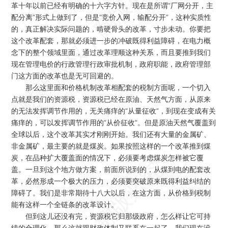
革十年以前已经有明确的十六字方针。现在是所谓“厂网分开，主
配分离”形式上做到了，但是“竞价入网，输配分开”，这种实质性
的，真正解决实际问题的，啃硬骨头的改革，寸步未动。你要把
这个改革配套，那就必须进一步的冲破既得利益障碍，在电力概
念下的整个领域里面，通过改革理顺这种关系，而且要推到我们
现在管理电价的行政管理行政审批机制，政府职能，政府管理部
门这方面的改革也是无可回避的。
那么这里面和价格机制改革相配套的税制方面呢，一个切入
点就是我们的资源税，资源税已经在原油、天然气方面，从原来
的无法发挥调节作用的，无关痛痒的“从量征收”，到现在变成有关
痛痒的，可以发挥调节作用的“从价征收”。但是原油天然气覆盖到
全球以后，这个改革其实才刚刚开始。我们还有大量的金属矿、
非金属矿，最主要的就是煤炭。如果按照这样的一个改革推到煤
炭，在品种扩大覆盖面的情况下，必须要考虑煤炭怎样被它覆
盖。一旦到这个地方做方案，前面所说到的，从煤到电的配套改
革，必然形成一个极大的压力，必须要突破原来既得利益纠结的
障碍了。我们是非常期待十八大以后，在这方面，从价格到税制
能有这样一个全链条的改革设计。
但到这儿还没有完，资源税它归那级政府，怎么样让它可持
续的合理化，那么这就跟财政体制又联系在一起了。我们现在没