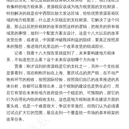
有像样的地方税体系，资源税应该成为地方税里面的支柱财源，
特别解决的就是在中西部比较欠发达区域，恰恰优势资源富裕区
域的地方税里面，什么是大宗稳定的支柱财源。它解决了这个问
题。那么以后把价税财的改革按照这样的逻辑，把相关的所有领
域里的事情，放到一个配套方案去设计。这是十八大以后的改革
攻坚任务，或者说，中国要冲破既得利益的阻碍，要真正按照原
来的预想，推进现代化里边的一个改革攻坚的组成部分。
记者：
我看十八大报告里就提到了，未来要构建地方税体
系，不知道您怎么看？这个未来应该朝哪个方向做？
贾康：
刚才说到的资源税是它的支柱之一，另外一个支柱就
是要看到，现在刚刚开始在上海、重庆试点的房产税，在不动产
饱有环节的税收，按照国际经验，按照我们自己的改革推进的具
体分析，你都可以看得出来，这个税制的建设也是势在必行，而
且它有望在未来给地方政府提供一个稳定的、可预期的，跟它的
行为合理化内恰的税收支柱。这也是地方税制改革在建设方面的
重头戏，也是一个难度很大，争议非常激烈，但我们认为必须通
过试点扩大它的范围，最后走到一个覆盖统一市场的基本框架的
改革任务。