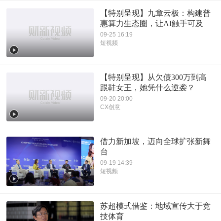
【特别呈现】九章云极：构建普
惠算力生态圈，让AI触手可及
09-25 16:19
短视频
【特别呈现】从欠债300万到高
跟鞋女王，她凭什么逆袭？
09-20 20:00
CX创意
借力新加坡，迈向全球扩张新舞
台
09-19 14:39
短视频
苏超模式借鉴：地域宣传大于竞
技体育