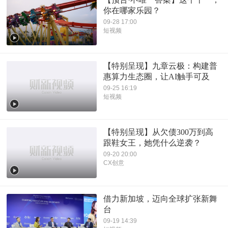
你在哪家乐园？
09-28 17:00
短视频
【特别呈现】九章云极：构建普
惠算力生态圈，让AI触手可及
09-25 16:19
短视频
【特别呈现】从欠债300万到高
跟鞋女王，她凭什么逆袭？
09-20 20:00
CX创意
借力新加坡，迈向全球扩张新舞
台
09-19 14:39