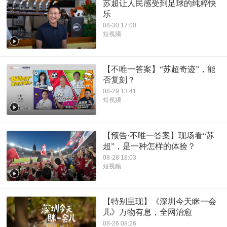
苏超让人民感受到足球的纯粹快
乐
08-30 17:00
短视频
【不唯一答案】“苏超奇迹”，能
否复刻？
08-29 13:41
短视频
【预告·不唯一答案】现场看“苏
超”，是一种怎样的体验？
08-28 18:03
短视频
【特别呈现】《深圳今天眯一会
儿》万物有息，全网治愈
08-26 08:26