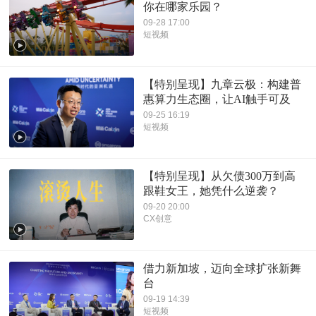
你在哪家乐园？
09-28 17:00
短视频
【特别呈现】九章云极：构建普
惠算力生态圈，让AI触手可及
09-25 16:19
短视频
【特别呈现】从欠债300万到高
跟鞋女王，她凭什么逆袭？
09-20 20:00
CX创意
借力新加坡，迈向全球扩张新舞
台
09-19 14:39
短视频