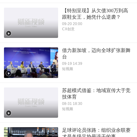
【特别呈现】从欠债300万到高
跟鞋女王，她凭什么逆袭？
09-20 20:00
CX创意
借力新加坡，迈向全球扩张新舞
台
09-19 14:39
短视频
苏超模式借鉴：地域宣传大于竞
技体育
08-31 18:30
短视频
足球评论员张路：组织业余联赛
才是各级足协最该干的事