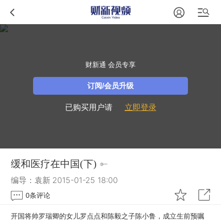
财新通 会员专享
订阅/会员升级
已购买用户请
立即登录
缓和医疗在中国(下)
编导：袁新
2015-01-25 18:00
0
条评论
开国将帅罗瑞卿的女儿罗点点和陈毅之子陈小鲁，成立生前预嘱