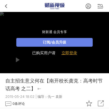
财新通 会员专享
订阅/会员升级
已购买用户请
立即登录
自主招生意义何在【南开校长龚克：高考时节
话高考 之二】
2015-05-24 18:02
|
编导：仇一 袁新
0
条评论