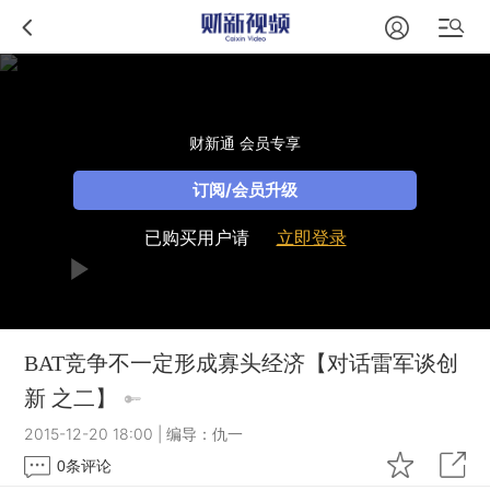
财新通 会员专享
订阅/会员升级
已购买用户请
立即登录
BAT竞争不一定形成寡头经济【对话雷军谈创
新 之二】
2015-12-20 18:00
|
编导：仇一
0
条评论