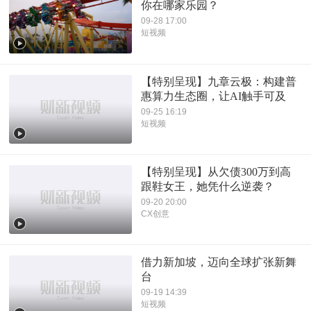
你在哪家乐园？
09-28 17:00
短视频
【特别呈现】九章云极：构建普
惠算力生态圈，让AI触手可及
09-25 16:19
短视频
【特别呈现】从欠债300万到高
跟鞋女王，她凭什么逆袭？
09-20 20:00
CX创意
借力新加坡，迈向全球扩张新舞
台
09-19 14:39
短视频