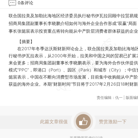
0
条评论
联合国拉美及加勒比海地区经济委员执行秘书伊瓦拉回顾中拉贸易规
招商局集团副董事长李晓鹏介绍如何与海外企业合作形成“双赢”局面
事长张懿宸表示投资重点将转向能从中产阶层消费者群体获益的企业
【摘要】
在2017年冬季达沃斯财新辩论会上，联合国拉美及加勒比海地
行秘书伊瓦拉表示，从2000年开始，拉美和中国之间的贸易已扩展
来会更多；招商局集团副董事长李晓鹏表示，要为海外合作伙伴提供
模式“PPC”，即港口（Port）、园区（Park）和城市（City）；中
懿宸表示，中国在不断向消费型市场发展，目前集中收购能从中产阶
获益的海外企业。本期“财新时间”节目将于2017年2月26日18时财
责任编辑：仇一 | 版面
此篇文章很值
赞赏激励一下
首席赞赏官虚位以待