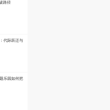
破路径
盘：代际跃迁与
题乐园如何把