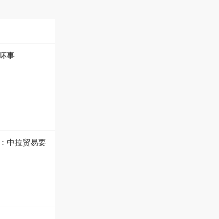
坏事
：中拉贸易要