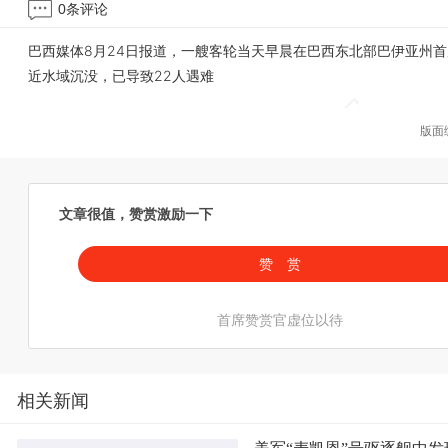
0
条评论
巴西媒体8月24日报道，一艘客轮当天早晨在巴西东北部巴伊亚州
近水域沉没，已导致22人遇难
版面
文章很值，赞赏激励一下
赞 赏
首席赞赏官虚位以待
相关新闻