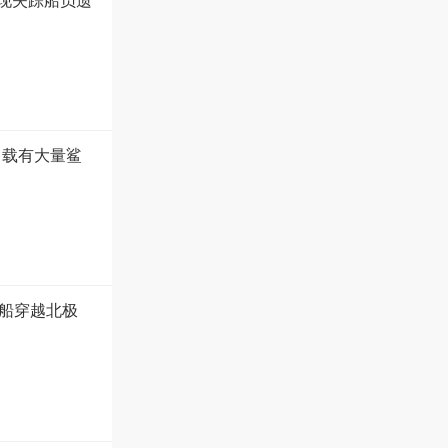
发现失踪船员遗
 载有大量鲨
船穿越北极