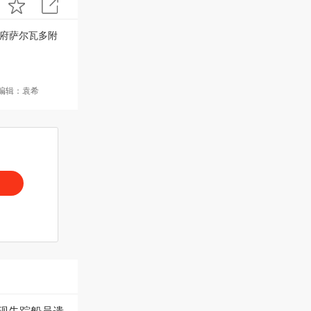
首府萨尔瓦多附
编辑：袁希