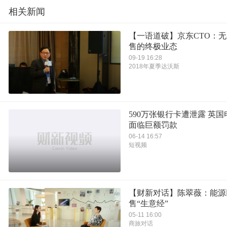
相关新闻
【一语道破】京东CTO：
售的终极业态
09-19 16:28
2018年夏季达沃斯
590万张银行卡遭泄露 英
面临巨额罚款
06-14 16:57
短视频
【财新对话】陈翠薇：能源
售“生意经”
05-11 16:00
商旅对话