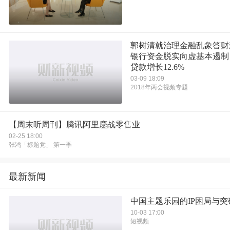
郭树清就治理金融乱象答财
银行资金脱实向虚基本遏制
贷款增长12.6%
03-09 18:09
2018年两会视频专题
【周末听周刊】腾讯阿里鏖战零售业
02-25 18:00
张鸿「标题党」 第一季
最新新闻
中国主题乐园的IP困局与突
10-03 17:00
短视频