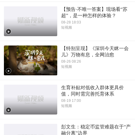
【预告·不唯一答案】现场看“苏
超”，是一种怎样的体验？
08-28 18:03
短视频
【特别呈现】《深圳今天眯一会
儿》万物有息，全网治愈
08-26 08:26
短视频
生育补贴对低收入群体更具价
值，同时需完善托育体系
08-19 17:00
短视频
彭文生：稳定币监管难题在于“产
融分离”边界