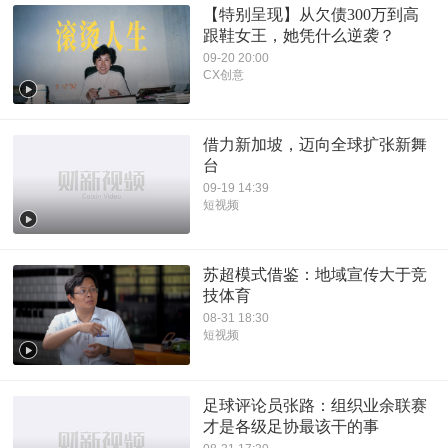
【特别呈现】从欠债300万到高
跟鞋女王，她凭什么逆袭？
09-20 20:00
CX创意
借力新加坡，迈向全球扩张新舞
台
09-19 14:39
短视频
苏超模式借鉴：地域宣传大于竞
技体育
08-31 18:30
短视频
足球评论员张路：组织业余联赛
才是各级足协最该干的事