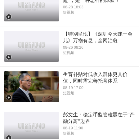
超”，是一种怎样的体验？
08-28 18:03
短视频
【特别呈现】《深圳今天眯一会
儿》万物有息，全网治愈
08-26 08:26
短视频
生育补贴对低收入群体更具价
值，同时需完善托育体系
08-19 17:00
短视频
彭文生：稳定币监管难题在于“产
融分离”边界
08-19 11:00
短视频