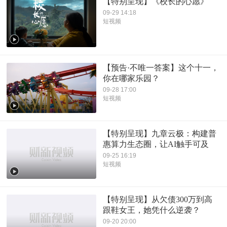
【特别呈现】《校长的心愿》
09-29 14:18
短视频
【预告·不唯一答案】这个十一，
你在哪家乐园？
09-28 17:00
短视频
【特别呈现】九章云极：构建普
惠算力生态圈，让AI触手可及
09-25 16:19
短视频
【特别呈现】从欠债300万到高
跟鞋女王，她凭什么逆袭？
09-20 20:00