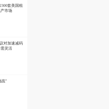
300套美国租
地产市场
议对加速减码
亦需灵活
战”