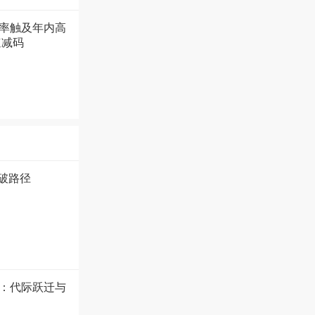
率触及年内高
速减码
破路径
盘：代际跃迁与