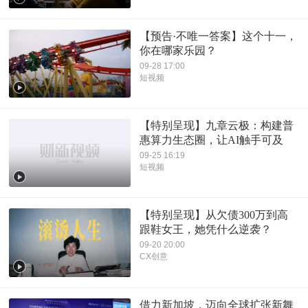
【预告·不唯一答案】这个十一，
你在哪家乐园？
09-28 17:00
短视频
【特别呈现】九章云极：构建普
惠算力生态圈，让AI触手可及
09-25 16:19
短视频
【特别呈现】从欠债300万到高
跟鞋女王，她凭什么逆袭？
09-20 20:00
CX创意
借力新加坡，迈向全球扩张新舞