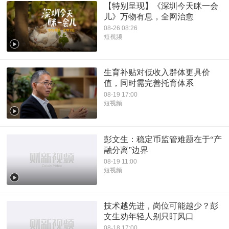
【特别呈现】《深圳今天眯一会
儿》万物有息，全网治愈
08-26 08:26
短视频
生育补贴对低收入群体更具价
值，同时需完善托育体系
08-19 17:00
短视频
彭文生：稳定币监管难题在于“产
融分离”边界
08-19 11:00
短视频
技术越先进，岗位可能越少？彭
文生劝年轻人别只盯风口
08-18 17:00