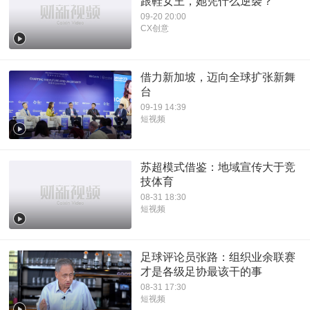
跟鞋女王，她凭什么逆袭？
09-20 20:00
CX创意
借力新加坡，迈向全球扩张新舞
台
09-19 14:39
短视频
苏超模式借鉴：地域宣传大于竞
技体育
08-31 18:30
短视频
足球评论员张路：组织业余联赛
才是各级足协最该干的事
08-31 17:30
短视频