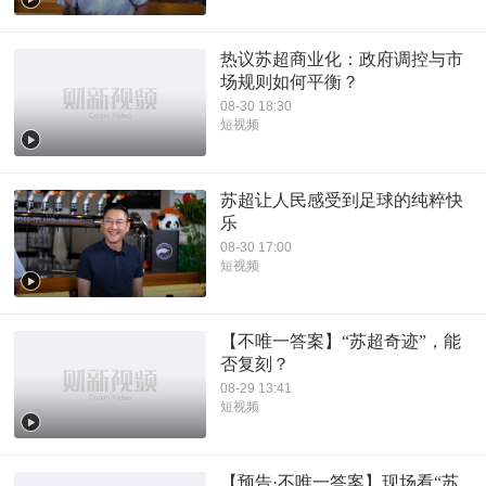
热议苏超商业化：政府调控与市
场规则如何平衡？
08-30 18:30
短视频
苏超让人民感受到足球的纯粹快
乐
08-30 17:00
短视频
【不唯一答案】“苏超奇迹”，能
否复刻？
08-29 13:41
短视频
【预告·不唯一答案】现场看“苏