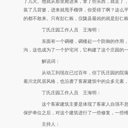
了几天。他就从那里爬进来，拿了些东西，就走了
装了几背篓，进来就甩手榴弹，你受得了啊？这么
的都不敢来。只有彭仁栋，仪陇县最凶的就是彭仁
丁氏庄园工作人员 王海明：
东面有一个碉楼，碉楼起一个防御的作用，还
沟，这也成为了一个护宅河，它构建了这个庄园的
解说词：
从动工到现在已过百年，但丁氏庄园的院落
着川北民居风格，也沿袭了客家建筑中的众多元素
丁氏庄园工作人员 王海明：
这个客家建筑主要是体现了客家人自强不息、
保护单位之后，对这个建筑进行了一些修复，一些
主持人：