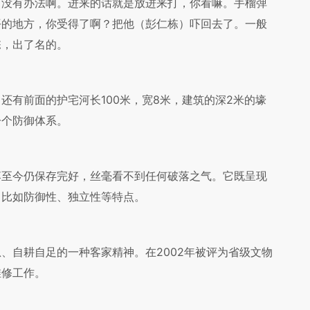
，没有办法啊。进来的话就是放进来打，你看嘛。手榴弹
平的地方，你受得了啊？把他（彭仁栋）吓回去了。一般
栋，出了名的。
有前面的护宅河长100米，宽8米，建筑的深2米的壕
一个防御体系。
至今仍保存完好，丝毫看不到任何破落之气。它既呈现
，比如防御性、独立性等特点。
自耕自足的一种客家精神。在2002年被评为省级文物
维修工作。