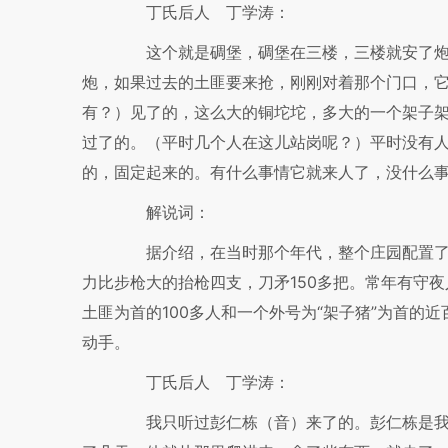
丁氏后人 丁学涛：
这个就是碉堡，碉堡在三楼，三楼就安了炮
炮，如果过去的土匪要来抢，刚刚对着那个门口，
有？）见了的，这么大的铜坨坨，多大的一个架子
过了的。（平时几个人在这儿站岗呢？）平时没有
的，固定起来的。有什么事情它就来人了，没什么
解说词：
据介绍，在当时那个年代，整个庄园配置了大
力比步枪大的抬枪四支，刀矛150多把。常年有守夜
土匪为首的100多人和一个外号为“架子猪”为首的
动手。
丁氏后人 丁学涛：
我只听过彭仁栋（音）来了的。彭仁栋是我