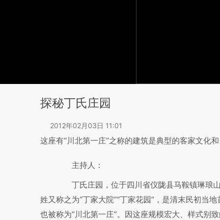
探秘丁氏庄园
2012年02月03日 11:01
这座有“川北第一庄”之称的建筑是典型的客家文化
主持人：
丁氏庄园，位于四川省仪陇县马鞍镇琳琅山
姓又称之为“丁家大院”“丁家花园”，是清末民初当
也被称为“川北第一庄”。因这座规模宏大、样式别