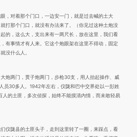
眼，对着那个门口，一边安一门，就是过去喊的土大
它就打那个门口，就没有办法来了。（你见过这种土炮没
架起的，这么大，支出来有一两尺长，放在这里，我们看
人，有事情才有人来。它这个炮眼架在这里不得动，固定
事就没什么人。
炮两门，贯子炮两门，步枪30支，用人抬起操作、威
人员30多人。1942年左右，仪陇和巴中交界处以一彭姓
近百人的土匪，多次侦探，始终不能摸清内情，而未敢轻易
们仪陇县的土匪头子，走到这里转了一圈，来踩点，看