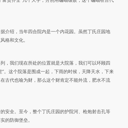
“富贵齐全”几个大字，分别用蝙蝠镶嵌，这个蝙蝠在古代
据介绍，当年四合院内是一个内花园。虽然丁氏庄园地
筑风格和文化。
列，我们现在所处的位置就是大院落，我们可以环顾四
堂”。这个院落是围成一起，下雨的时候，天降天水，下来
水在古代也喻为财，那么这个财肯定不能外流，肥水不流
的安全。至今，整个丁氏庄园的护院河、枪炮射击孔等
其实的防御堡垒。