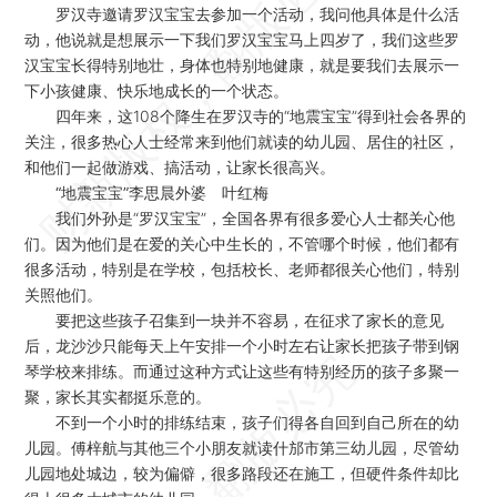
罗汉寺邀请罗汉宝宝去参加一个活动，我问他具体是什么活
动，他说就是想展示一下我们罗汉宝宝马上四岁了，我们这些罗
汉宝宝长得特别地壮，身体也特别地健康，就是要我们去展示一
下小孩健康、快乐地成长的一个状态。
四年来，这108个降生在罗汉寺的“地震宝宝”得到社会各界的
关注，很多热心人士经常来到他们就读的幼儿园、居住的社区，
和他们一起做游戏、搞活动，让家长很高兴。
“地震宝宝”李思晨外婆 叶红梅
我们外孙是“罗汉宝宝”，全国各界有很多爱心人士都关心他
们。因为他们是在爱的关心中生长的，不管哪个时候，他们都有
很多活动，特别是在学校，包括校长、老师都很关心他们，特别
关照他们。
要把这些孩子召集到一块并不容易，在征求了家长的意见
后，龙沙沙只能每天上午安排一个小时左右让家长把孩子带到钢
琴学校来排练。而通过这种方式让这些有特别经历的孩子多聚一
聚，家长其实都挺乐意的。
不到一个小时的排练结束，孩子们得各自回到自己所在的幼
儿园。傅梓航与其他三个小朋友就读什邡市第三幼儿园，尽管幼
儿园地处城边，较为偏僻，很多路段还在施工，但硬件条件却比