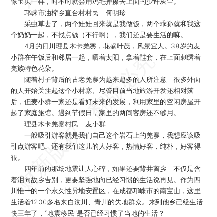
像宝贝一样，时不时就会用鸡毛掸擦去上面的少许灰尘。
邛崃市油榨乡直台村村民 何明珍
采虫草去了，两个娃娃回来就是我做饭，两个乖孙就和我这
个奶奶一起，不找点钱（不行啊），我们还是要生活的嘛。
4月的四川理县木卡羌寨，花盛叶茂，风景宜人。38岁的麦
小群在午饭后和邻居一起，晒着太阳，拿着鞋套，在上面刺绣着
羌族特色花朵。
随着村子背后的古老羌寨为越来越多的人所注意，很多外面
的人开始关注起这个小村寨。尽管目前当地旅游开发还相对落
后，但麦小群一家还是看好未来的发展，利用家里的空闲房屋开
起了家庭旅馆。遇到节假日，家里的两间客房还不够用。
理县木卡羌寨村民 麦小群
一般吸引游客就是我们自己这个岩石上的羌寨，我想应该吸
引点游客吧。还有我们这儿的人好客，热情好客，纯朴，好客得
很。
四年前的那场地震让人心碎，如果还要背井离乡，不仅是含
着泪向故乡告别，更要坚强地向已经习惯的生活说再见。作为四
川惟一的一个永久性异地安置区，在成都邛崃市的南宝山，这里
生活着1200多名来自汶川、青川的失地群众。来到他乡已经生活
快三年了，“地震移民”是否已经习惯了当地的生活？