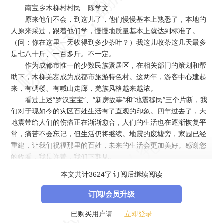
南宝乡木梯村村民 陈学文
原来他们不会，到这儿了，他们慢慢基本上熟悉了，本地的
人原来采过，跟着他们学，慢慢地质量基本上就达到标准了。
（问：你在这里一天收得到多少茶叶？）我这儿收茶这几天最多
是七八十斤、一百多斤。不一定。
作为成都市惟一的少数民族聚居区，在相关部门的策划和帮
助下，木梯羌寨成为成都市旅游特色村。这两年，游客中心建起
来，有碉楼、有喊山走廊，羌族风格越来越浓。
看过上述“罗汉宝宝”、“新房故事”和“地震移民”三个片断，我
们对于现如今的灾区百姓生活有了直观的印象。四年过去了，大
地震带给人们的伤痛正在渐渐愈合，人们的生活也在逐渐恢复平
常，痛苦不会忘记，但生活仍将继续。地震的废墟旁，家园已经
重建，让我们祝福那里的百姓，未来的生活会更加美好。感谢您
的收看，我是许菁，我们下期见。
本文共计3624字 订阅后继续阅读
订阅/会员升级
立即登录
已购买用户请