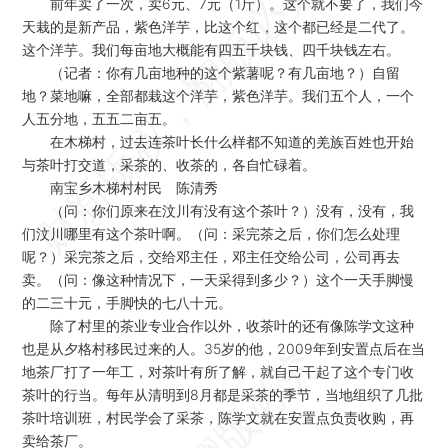
前年卖了一次，卖6元、7元（1斤）。这个就不要了，我们今
天栽的是新产品，紫色洋芋，比这个红，这个都已经是二代了。
这个洋芋。我们每亩地大概能有四五千块钱、四千块钱左右。
（记者：你有几亩地种的这个紫薯呢？有几亩地？）自留
地？菜地嘛，全部都栽这个洋芋，紫色洋芋。我们五个人，一个
人五分地，五五二亩五。
在木梯村，过去连茶叶长什么样都不知道的羌族百姓也开始
与茶叶打交道，采茶的、收茶的，各自忙碌着。
南宝乡木梯村村民 陈清秀
（问：你们原来在汶川有没有这个茶叶？）没有，没有，我
们汶川哪里有这个茶叶啊。（问：采完茶之后，你们怎么处理
呢？）采完茶之后，交给邓主任，邓主任交给公司，公司再去
卖。（问：像这种情况下，一天采得到多少？）这个一天手脚慢
的二三十元，手脚快的七八十元。
除了村里的茶业专业合作以外，收茶叶的还有像陈学文这种
也是从夕格村移民过来的人。35岁的他，2009年到安置点后在当
地茶厂打了一年工，对茶叶有所了解，就自己干起了这个专门收
茶叶的行当。每年从清明到8月都是采茶的季节，当地组织了几批
茶叶培训班，村民学会了采茶，陈学文就在安置点负责收购，再
卖给茶厂。