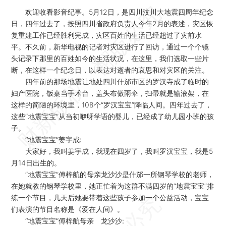
欢迎收看影音纪事。5月12日，是四川汶川大地震四周年纪念
日，四年过去了，按照四川省政府负责人今年2月的表述，灾区恢
复重建工作已经胜利完成，灾区百姓的生活已经超过了灾前水
平。不久前，新华电视的记者对灾区进行了回访，通过一个个镜
头记录下那里的百姓如今的生活状况，在这里，我们选取一些片
断，在这样一个纪念日，以表达对逝者的哀思和对灾区的关注。
四年前的那场地震让地处四川什邡市区的罗汉寺成了临时的
妇产医院，饭桌当手术台，盖头布做雨伞，扫帚就是输液架，在
这样的简陋的环境里，108个“罗汉宝宝”降临人间。四年过去了，
这些“地震宝宝”从当初咿呀学语的婴儿，已经成了幼儿园小班的孩
子。
“地震宝宝”姜宇成:
大家好，我叫姜宇成，我现在四岁了，我叫罗汉宝宝，我是5
月14日出生的。
“地震宝宝”傅梓航的母亲龙沙沙是什邡一所钢琴学校的老师，
在她就教的钢琴学校里，她正忙着为这群不满四岁的“地震宝宝”排
练一个节目，几天后她要带着这些孩子参加一个公益活动，宝宝
们表演的节目名称是《爱在人间》。
“地震宝宝”傅梓航母亲 龙沙沙: