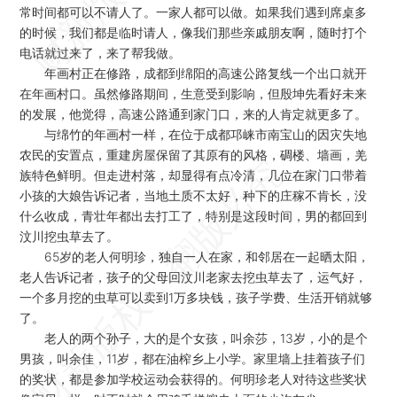
常时间都可以不请人了。一家人都可以做。如果我们遇到席桌多
的时候，我们都是临时请人，像我们那些亲戚朋友啊，随时打个
电话就过来了，来了帮我做。
年画村正在修路，成都到绵阳的高速公路复线一个出口就开
在年画村口。虽然修路期间，生意受到影响，但殷坤先看好未来
的发展，他觉得，高速公路通到家门口，来的人肯定就更多了。
与绵竹的年画村一样，在位于成都邛崃市南宝山的因灾失地
农民的安置点，重建房屋保留了其原有的风格，碉楼、墙画，羌
族特色鲜明。但走进村落，却显得有点冷清，几位在家门口带着
小孩的大娘告诉记者，当地土质不太好，种下的庄稼不肯长，没
什么收成，青壮年都出去打工了，特别是这段时间，男的都回到
汶川挖虫草去了。
65岁的老人何明珍，独自一人在家，和邻居在一起晒太阳，
老人告诉记者，孩子的父母回汶川老家去挖虫草去了，运气好，
一个多月挖的虫草可以卖到1万多块钱，孩子学费、生活开销就够
了。
老人的两个孙子，大的是个女孩，叫余莎，13岁，小的是个
男孩，叫余佳，11岁，都在油榨乡上小学。家里墙上挂着孩子们
的奖状，都是参加学校运动会获得的。何明珍老人对待这些奖状