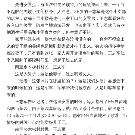
走进安置点，有着浓郁羌民族特点的建筑迎面而来。一个并
不起眼的羌族小卖部格外引人注意。38岁的王志军是这个小卖部
的店主，这栋三层小楼是他们一家五口的安置房，王志军看好靠
近入口的位置，随着当地旅游开发，他破窗开了店，虽然只有些
烟酒生活用品和小零食之类的，但生意还不错。
家里的洗衣机、煤气灶都是在汶川没有的，一直舍不得拿出
来的妻子绣的羌绣也是搬到新家后才挂了出来。身边的很多事情
都改变了，只有看到这张一家人离开龙溪乡时的照片，王志军似
乎又回到了那段时间里，想起了过去的家。
南宝乡木梯村村民 王志军
这是大舅子，这是他妻子。这是我老丈人。
（记者：这张照片在哪里拍的？）这是我们从汶川县搬迁下
来的时候拍的，这是军车，军车帮我们拉东西，人是用客车接下
来的。
王志军告诉记者，来这里安置的时候，每人都分了5分自留地
和两亩茶园，由于茶园离家远，就租给了茶叶合作社，家里总共
10亩茶园一年可以收3000元租金。他家部分自留地种了紫薯，行
情好的时候一亩地能卖好几千元。
南宝乡木梯村村民 王志军