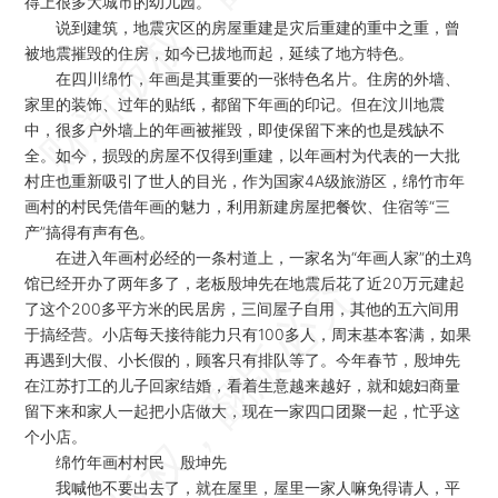
得上很多大城市的幼儿园。
说到建筑，地震灾区的房屋重建是灾后重建的重中之重，曾
被地震摧毁的住房，如今已拔地而起，延续了地方特色。
在四川绵竹，年画是其重要的一张特色名片。住房的外墙、
家里的装饰、过年的贴纸，都留下年画的印记。但在汶川地震
中，很多户外墙上的年画被摧毁，即使保留下来的也是残缺不
全。如今，损毁的房屋不仅得到重建，以年画村为代表的一大批
村庄也重新吸引了世人的目光，作为国家4A级旅游区，绵竹市年
画村的村民凭借年画的魅力，利用新建房屋把餐饮、住宿等“三
产”搞得有声有色。
在进入年画村必经的一条村道上，一家名为“年画人家”的土鸡
馆已经开办了两年多了，老板殷坤先在地震后花了近20万元建起
了这个200多平方米的民居房，三间屋子自用，其他的五六间用
于搞经营。小店每天接待能力只有100多人，周末基本客满，如果
再遇到大假、小长假的，顾客只有排队等了。今年春节，殷坤先
在江苏打工的儿子回家结婚，看着生意越来越好，就和媳妇商量
留下来和家人一起把小店做大，现在一家四口团聚一起，忙乎这
个小店。
绵竹年画村村民 殷坤先
我喊他不要出去了，就在屋里，屋里一家人嘛免得请人，平