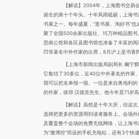
【解说】
2004年，上海图书交
诞生的第十个年头。十年风雨砥砺，上海书
书展之一。每年盛夏，“逛书展、淘好书”
聚了全国500余家出版社、15万种精品图
思南公馆和各区县图书馆也准备了丰富的阅
凹等著名中外作家的出席，8月沪上是书香
【上海市新闻出版局副局长 阚宁
它集结了30多位，近40位中外著名的作家
我可以把名单报一报。一位是来自奥地利的
的作家，彼得·汉德克先生。他今年是71岁
【解说】
虽然是十年大庆，但这次
选择把更多的资源用到读者服务上。会场外
及覆盖整个会场的免费无线网络，让上海书
为“微博控”而设的手机充电站，还有3个快