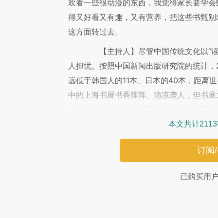
欢看一些很动漫的东西，我觉得家长要学会
得又好看又有趣，又有营养，把这些书甄别
这方面转过去。
【主持人】
尽管中国传统文化以“
人担忧。按照中国新闻出版研究院的统计，20
远低于韩国人的11本、日本的40本，距离
中的上海书展书香阵阵、清凉袭人，但书展
感谢收看本期节目，我是郭浩彬，我们下期
本文共计211
订阅
已购买用