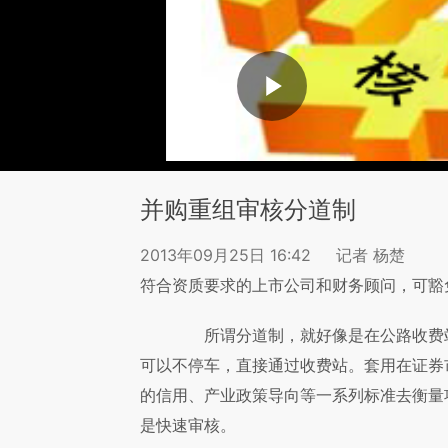
并购重组审核分道制
2013年09月25日 16:42
记者 杨楚
符合资质要求的上市公司和财务顾问，可豁
所谓分道制，就好像是在公路收费站
可以不停车，直接通过收费站。套用在证券
的信用、产业政策导向等一系列标准去衡量
是快速审核。