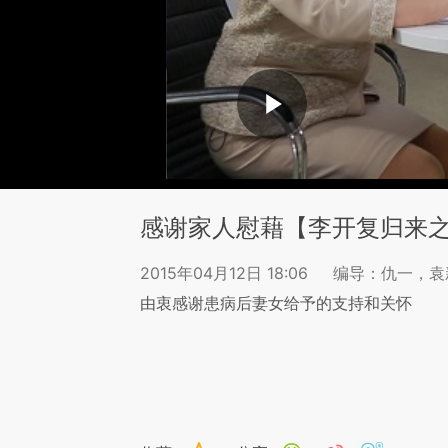
感谢家人慰藉【李开复归来
2015年04月12日 18:06
编导：仇一，袁
由衷感谢患病后妻女给予的支持和关怀