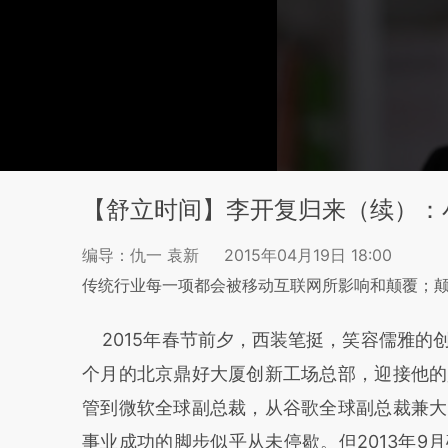
【舒立时间】李开复归来（续）：
编导：仇一 袁新
2015年04月19日 18:00
传统行业每一项都会被移动互联网所影响和颠覆；
2015年春节前夕，西装笔挺，笑容儒雅的
个月的北京鼎好大厦创新工场总部，迎接他的
管到微软全球副总裁，从谷歌全球副总裁兼大
事业成功的脚步似乎从未停歇。但2013年