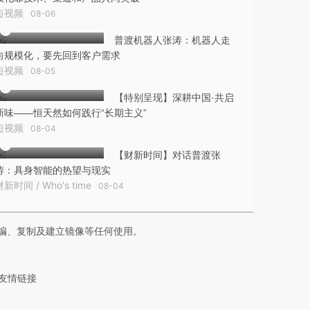
短视频
08-06
普渡机器人张涛：机器人走
向规模化，要先回到客户需求
短视频
08-05
【特别呈现】深耕中国·共启
新味——恒天然如何践行“长期主义”
短视频
08-04
【财新时间】对话普渡张
涛：具身智能的热望与现实
财新时间 / Who's time
08-04
编、复制及建立镜像等任何使用。
友情链接