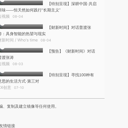
【特别呈现】深耕中国·共启
新味——恒天然如何践行“长期主义”
短视频
08-04
【财新时间】对话普渡张
涛：具身智能的热望与现实
财新时间 / Who's time
08-04
【预告】《财新时间》对话
普渡张涛
短视频
08-03
【特别呈现】寻找100种有
意思的生活方式·第三对
CX创意
07-10
编、复制及建立镜像等任何使用。
友情链接