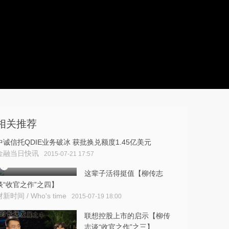
相关推荐
中诚信托QDIE业务破冰 获批换兑额度1.45亿美元
金融当日快讯
2015-07-21 17:57
这辈子活得挺值【柳传志
谈“收官之作”之四】
财新时间 / Who's time
2015-07-19 18:00
联想控股上市的启示【柳传
志谈“收官之作”之三】