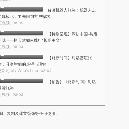
普渡机器人张涛：机器人走
向规模化，要先回到客户需求
短视频
08-05
【特别呈现】深耕中国·共启
新味——恒天然如何践行“长期主义”
短视频
08-04
【财新时间】对话普渡张
涛：具身智能的热望与现实
财新时间 / Who's time
08-04
【预告】《财新时间》对话
普渡张涛
短视频
08-03
编、复制及建立镜像等任何使用。