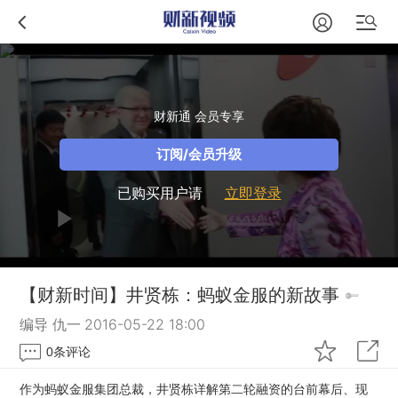
财新通 会员专享
订阅/会员升级
已购买用户请
立即登录
【财新时间】井贤栋：蚂蚁金服的新故事
编导 仇一
2016-05-22 18:00
0
条评论
作为蚂蚁金服集团总裁，井贤栋详解第二轮融资的台前幕后、现