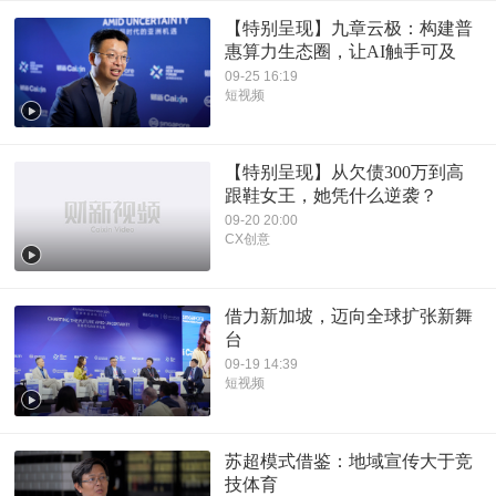
【特别呈现】九章云极：构建普
惠算力生态圈，让AI触手可及
09-25 16:19
短视频
【特别呈现】从欠债300万到高
跟鞋女王，她凭什么逆袭？
09-20 20:00
CX创意
借力新加坡，迈向全球扩张新舞
台
09-19 14:39
短视频
苏超模式借鉴：地域宣传大于竞
技体育