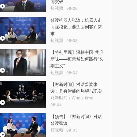
同突破
短视频
08-06
普渡机器人张涛：机器人走
向规模化，要先回到客户需
求
短视频
08-05
【特别呈现】深耕中国·共启
新味——恒天然如何践行“长
期主义”
短视频
08-04
【财新时间】对话普渡张
涛：具身智能的热望与现实
财新时间 / Who's time
08-04
【预告】《财新时间》对话
普渡张涛
短视频
08-03