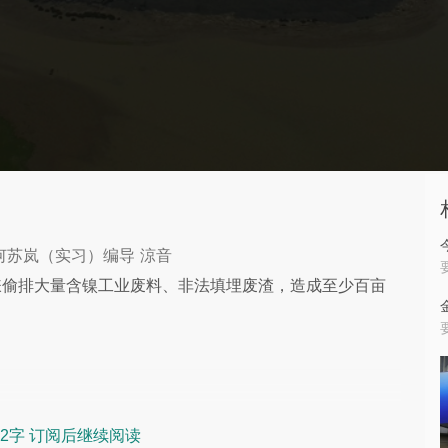
 何苏岚（实习）编导 涼音
嫌偷排大量含镍工业废料、非法填埋废渣，造成至少百亩
2字 订阅后继续阅读