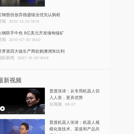
宝钢股份放弃德盛镍业优先认购权
要闻
2010-12-23 18:15
太钢联手中色 8亿美元开发缅甸镍矿
要闻
2010-07-30 18:02
世界第四大镍生产商欲购澳洲朱比利
国际新闻
2007-10-29 18:06
最新视频
普渡张涛：从专用机器人切
入人形，更具优势
短视频
08-07
普渡机器人张涛：机器人规
模化靠技术、渠道和产品共