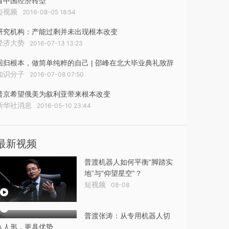
看中国经济转型
短视频
2016-08-05 18:54
研究机构：产能过剩并未出现根本改变
经济大势
2016-07-13 13:23
回归根本，做简单纯粹的自己 | 邵峰在北大毕业典礼致辞
知识分子
2016-07-08 07:50
普京希望俄美为叙利亚带来根本改变
新华社消息
2016-05-10 23:44
最新视频
普渡机器人如何平衡“脚踏实
地”与“仰望星空”？
短视频
08-08
普渡张涛：从专用机器人切
入人形，更具优势