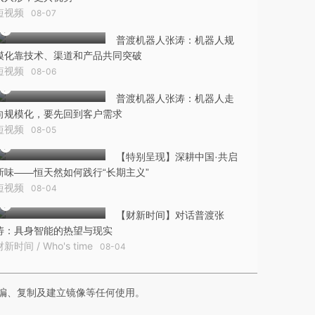
短视频
08-07
普渡机器人张涛：机器人规
模化靠技术、渠道和产品共同突破
短视频
08-06
普渡机器人张涛：机器人走
向规模化，要先回到客户需求
短视频
08-05
【特别呈现】深耕中国·共启
新味——恒天然如何践行“长期主义”
短视频
08-04
【财新时间】对话普渡张
涛：具身智能的热望与现实
财新时间 / Who's time
08-04
编、复制及建立镜像等任何使用。