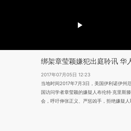
绑架章莹颖嫌犯出庭聆讯 华
2017年07月05日 12:23
当地时间2017年7月3日，美国伊利诺伊
国访问学者章莹颖的嫌疑人布伦特·克里斯
会，呼吁伸张正义、严惩凶手，拒绝嫌疑人