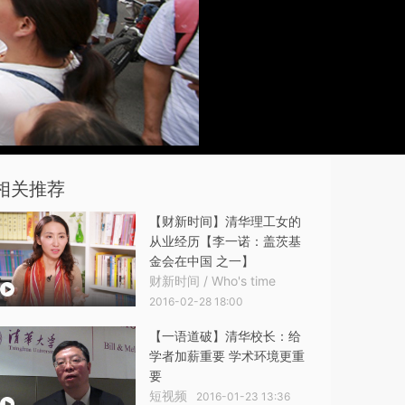
相关推荐
【财新时间】清华理工女的
从业经历【李一诺：盖茨基
金会在中国 之一】
财新时间 / Who's time
2016-02-28 18:00
【一语道破】清华校长：给
学者加薪重要 学术环境更重
要
短视频
2016-01-23 13:36