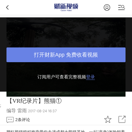
打开财新App 免费收看视频
订阅用户可查看完整视频
登录
【VR纪录片】熊猫①
;
编导 雷雨
2017-08-24 16:37
2
条评论
网红熊猫奶妈梅燕带你走进成都大熊猫基地，一起“亲身”体验饲养