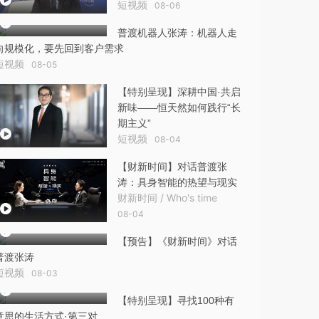
短视频
08-06
普渡机器人张涛：机器人走
向规模化，要先回到客户需求
短视频
08-05
【特别呈现】深耕中国·共启
新味——恒天然如何践行“长
期主义”
短视频
08-04
【财新时间】对话普渡张
涛：具身智能的热望与现实
财新时间 / Who's time
08-04
【预告】《财新时间》对话
普渡张涛
短视频
08-03
【特别呈现】寻找100种有
意思的生活方式·第三对