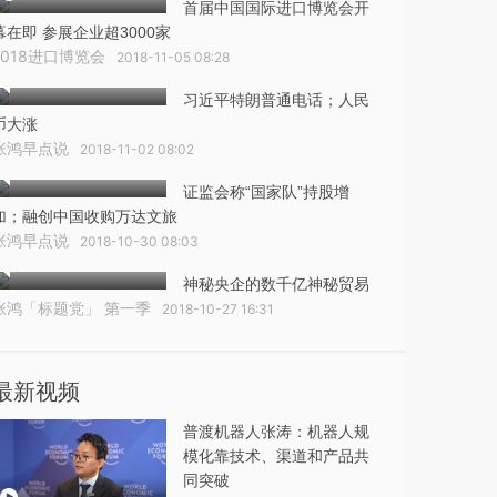
首届中国国际进口博览会开
幕在即 参展企业超3000家
2018进口博览会
2018-11-05 08:28
习近平特朗普通电话；人民
币大涨
张鸿早点说
2018-11-02 08:02
证监会称“国家队”持股增
加；融创中国收购万达文旅
张鸿早点说
2018-10-30 08:03
神秘央企的数千亿神秘贸易
张鸿「标题党」 第一季
2018-10-27 16:31
最新视频
普渡机器人张涛：机器人规
模化靠技术、渠道和产品共
同突破