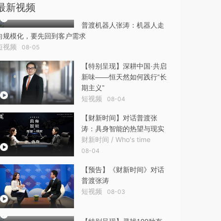
最新视频
普渡机器人张涛：机器人走
向规模化，要先回到客户需求
短视频
08-05
【特别呈现】深耕中国·共启
新味——恒天然如何践行“长
期主义”
短视频
08-04
【财新时间】对话普渡张
涛：具身智能的热望与现实
财新时间 / Who's time
08-04
【预告】《财新时间》对话
普渡张涛
短视频
08-03