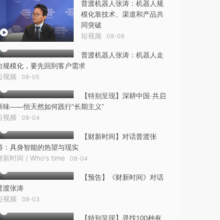
普渡机器人张涛：机器人规
模化靠技术、渠道和产品共
同突破
短视频
08-06
普渡机器人张涛：机器人走
向规模化，要先回到客户需求
短视频
08-05
【特别呈现】深耕中国·共启
新味——恒天然如何践行“长期主义”
短视频
08-04
【财新时间】对话普渡张
涛：具身智能的热望与现实
财新时间 / Who's time
08-04
【预告】《财新时间》对话
普渡张涛
短视频
08-03
【特别呈现】寻找100种有