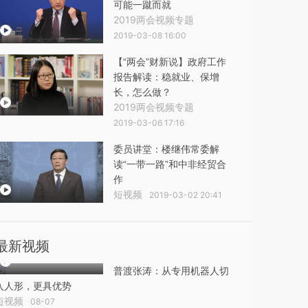
可能一蹴而就
2019两会视频专题
2019-03-08 16:00
【“两会”财新说】政府工作
报告解读：稳就业、保增
长，怎么做？
2019两会视频专题
2019-03-06 17:16
委员讲堂：楼继伟常委解
读“一带一路”和中非经贸合
作
短视频
2019-03-02 20:41
最新视频
普渡张涛：从专用机器人切
入人形，更具优势
短视频
08-07