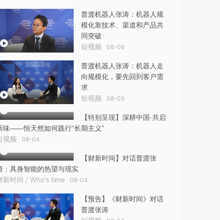
普渡机器人张涛：机器人规
模化靠技术、渠道和产品共
同突破
短视频
08-06
普渡机器人张涛：机器人走
向规模化，要先回到客户需
求
短视频
08-05
【特别呈现】深耕中国·共启
新味——恒天然如何践行“长期主义”
短视频
08-04
【财新时间】对话普渡张
涛：具身智能的热望与现实
财新时间 / Who's time
08-04
【预告】《财新时间》对话
普渡张涛