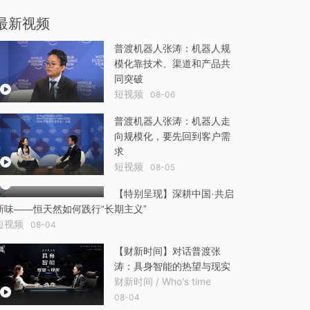
最新视频
普渡机器人张涛：机器人规
模化靠技术、渠道和产品共
同突破
短视频
08-06
普渡机器人张涛：机器人走
向规模化，要先回到客户需
求
短视频
08-05
【特别呈现】深耕中国·共启
新味——恒天然如何践行“长期主义”
短视频
08-04
【财新时间】对话普渡张
涛：具身智能的热望与现实
财新时间 / Who's time
08-04