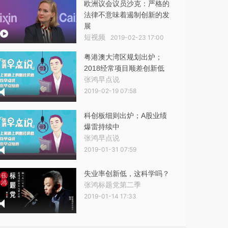
欧洲议会议员沙克：严格的
法律不意味着遏制创新的发
展
短视频
2019-02-23 17:00
粤港澳大湾区规划出炉；
2018经常项目顺差创新低
张鸿早点说
2019-02-19 07:58
科创板细则出炉；A股业绩
爆雷持续中
张鸿早点说
2019-01-31 07:59
失业率创新低，这科学吗？
张鸿标题党第二季
2019-01-14 17:33