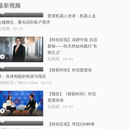
最新视频
普渡机器人张涛：机器人走
向规模化，要先回到客户需求
短视频
08-05
【特别呈现】深耕中国·共启
新味——恒天然如何践行“长
期主义”
短视频
08-04
【财新时间】对话普渡张
涛：具身智能的热望与现实
财新时间 / Who's time
08-04
【预告】《财新时间》对话
普渡张涛
短视频
08-03
【特别呈现】寻找100种有