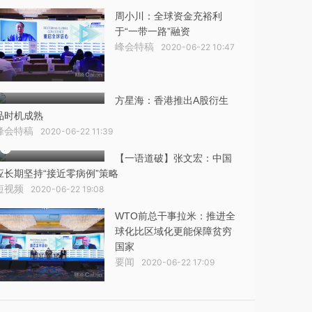
周小川：全球资金充裕利
于“一带一路”融资
峰会特稿
2020-06-22 10:47
方星海：香港推出A股衍生
品时机成熟
峰会特稿
2020-06-22 11:39
【一语道破】张文宏：中国
应长期坚持“接近零病例”策略
短视频
2020-06-22 19:08
WTO前总干事拉米：推进全
球化比区域化更能保障贫穷
国家
要闻
2020-06-22 17:09