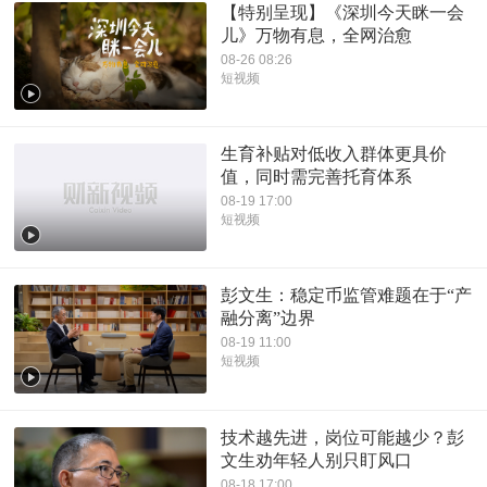
【特别呈现】《深圳今天眯一会
儿》万物有息，全网治愈
08-26 08:26
短视频
生育补贴对低收入群体更具价
值，同时需完善托育体系
08-19 17:00
短视频
彭文生：稳定币监管难题在于“产
融分离”边界
08-19 11:00
短视频
技术越先进，岗位可能越少？彭
文生劝年轻人别只盯风口
08-18 17:00